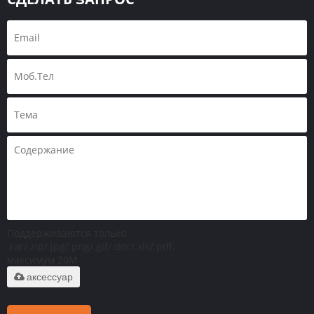
Поддерживаются только
.rar/.zip/.jpg/.png/.gif/.doc/.xls/.pdf,
максимум 20M
аксессуар